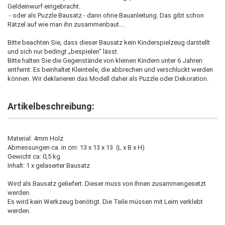
Geldeinwurf eingebracht.
- oder als Puzzle Bausatz - dann ohne Bauanleitung. Das gibt schon
Rätzel auf wie man ihn zusammenbaut....
Bitte beachten Sie, dass dieser Bausatz kein Kinderspielzeug darstellt
und sich nur bedingt „bespielen“ lässt.
Bitte halten Sie die Gegenstände von kleinen Kindern unter 6 Jahren
entfernt. Es beinhaltet Kleinteile, die abbrechen und verschluckt werden
können. Wir deklarieren das Modell daher als Puzzle oder Dekoration.
Artikelbeschreibung:
Material: 4mm Holz
Abmessungen ca. in cm: 13 x 13 x 13 (L x B x H)
Gewicht ca: 0,5 kg
Inhalt: 1 x gelaserter Bausatz
Wird als Bausatz geliefert. Dieser muss von Ihnen zusammengesetzt
werden.
Es wird kein Werkzeug benötigt. Die Teile müssen mit Leim verklebt
werden.