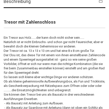
Beschreibung
Tresor mit Zahlenschloss
Ein Tresor aus Holz.......der kann doch nicht sicher sein......
Natürlich ist er nicht Einbruchs- und schon gar nicht Feuersicher, aber er
bewahrt doch die kleinen Geheimnisse vor anderen.
Der Tresor ist ca. 13 x 13 x 13 cm und hat eine 8 x 8 cm große Tür.
Der Clou ist, das diese Tür mit einem von ihnen einstellbaren Zahlencode
und einem Speerriegel ausgestattet ist - ganz so wie seine großen
Vorbilder, öffnet er sich nur wenn man die richtige Kombination (die sie
frei beim Zusammenbau einstellen können) einstellt und am großen Rad
für den Speerriegel dreht.
So lassen sich kleine aber wichtige Dinge vor anderen schützen.
Ob als kleine geheimnisvolle Aufbewahrungsbox, als Fun und Trickkiste,
als Geschenkverpackung mit Rätzelspass zum Öffnen oder oder oder
...........die Einsatzmöglichkeiten sind unbegrenzt.
Sie können den Tresor bei uns als Bausatz in drei verschiedenen
Ausführungen Erwerben.
- Als Bausatz mit Anleitung zum Aufbauen.
- Als Bausatz zur Spardose mit Anleitung (dann ist oben ein Schlitz als