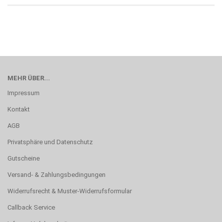
MEHR ÜBER...
Impressum
Kontakt
AGB
Privatsphäre und Datenschutz
Gutscheine
Versand- & Zahlungsbedingungen
Widerrufsrecht & Muster-Widerrufsformular
Callback Service