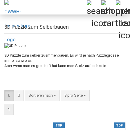
3D Puzzle zum Selberbauen
3D Puzzle zum selber zusmmenbauen. Es wird je nach Puzzlegrösse
immer schwerer.
Aber wenn man es geschaft hat kann man Stolz auf sich sein.
Sortieren nach
pro Seite
Sortieren nach
8 pro Seite
1
TOP
TOP