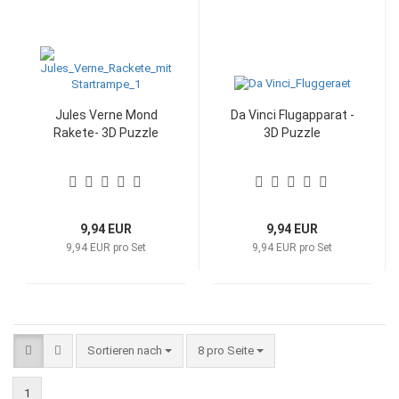
Jules Verne Mond
Da Vinci Flugapparat -
Rakete- 3D Puzzle
3D Puzzle
9,94 EUR
9,94 EUR
9,94 EUR pro Set
9,94 EUR pro Set
Sortieren nach
pro Seite
Sortieren nach
8 pro Seite
1