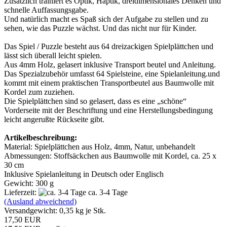
Zusätzlich trainiert es Optik, Haptik, dreidimensionales Denken und
schnelle Auffassungsgabe.
Und natürlich macht es Spaß sich der Aufgabe zu stellen und zu
sehen, wie das Puzzle wächst. Und das nicht nur für Kinder.
Das Spiel / Puzzle besteht aus 64 dreizackigen Spielplättchen und
lässt sich überall leicht spielen.
Aus 4mm Holz, gelasert inklusive Transport beutel und Anleitung.
Das Spezialzubehör umfasst 64 Spielsteine, eine Spielanleitung.und
kommt mit einem praktischen Transportbeutel aus Baumwolle mit
Kordel zum zuziehen.
Die Spielplättchen sind so gelasert, dass es eine „schöne“
Vorderseite mit der Beschriftung und eine Herstellungsbedingung
leicht angerußte Rückseite gibt.
Artikelbeschreibung:
Material: Spielplättchen aus Holz, 4mm, Natur, unbehandelt
Abmessungen: Stoffsäckchen aus Baumwolle mit Kordel, ca. 25 x
30 cm
Inklusive Spielanleitung in Deutsch oder Englisch
Gewicht: 300 g
Lieferzeit:
ca. 3-4 Tage
(Ausland abweichend)
Versandgewicht:
0,35
kg je Stk.
17,50 EUR