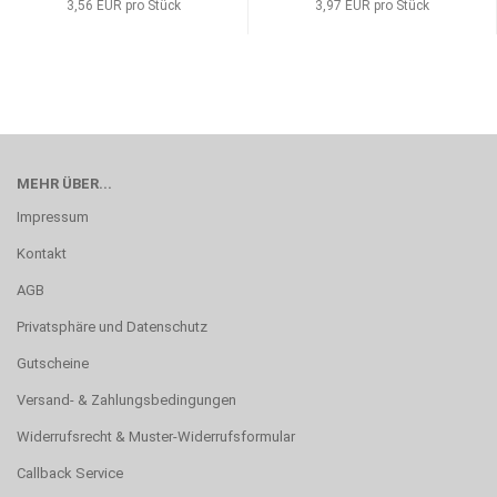
3,56 EUR pro Stück
3,97 EUR pro Stück
MEHR ÜBER...
Impressum
Kontakt
AGB
Privatsphäre und Datenschutz
Gutscheine
Versand- & Zahlungsbedingungen
Widerrufsrecht & Muster-Widerrufsformular
Callback Service