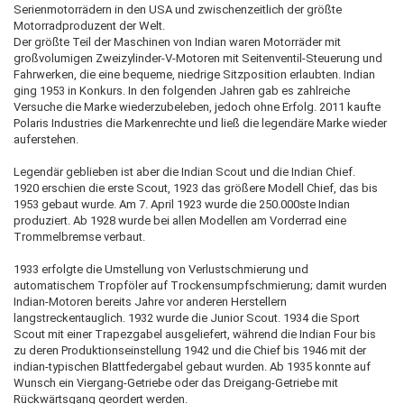
Serienmotorrädern in den USA und zwischenzeitlich der größte
Motorradproduzent der Welt.
Der größte Teil der Maschinen von Indian waren Motorräder mit
großvolumigen Zweizylinder-V-Motoren mit Seitenventil-Steuerung und
Fahrwerken, die eine bequeme, niedrige Sitzposition erlaubten. Indian
ging 1953 in Konkurs. In den folgenden Jahren gab es zahlreiche
Versuche die Marke wiederzubeleben, jedoch ohne Erfolg. 2011 kaufte
Polaris Industries die Markenrechte und ließ die legendäre Marke wieder
auferstehen.
Legendär geblieben ist aber die Indian Scout und die Indian Chief.
1920 erschien die erste Scout, 1923 das größere Modell Chief, das bis
1953 gebaut wurde. Am 7. April 1923 wurde die 250.000ste Indian
produziert. Ab 1928 wurde bei allen Modellen am Vorderrad eine
Trommelbremse verbaut.
1933 erfolgte die Umstellung von Verlustschmierung und
automatischem Tropföler auf Trockensumpfschmierung; damit wurden
Indian-Motoren bereits Jahre vor anderen Herstellern
langstreckentauglich. 1932 wurde die Junior Scout. 1934 die Sport
Scout mit einer Trapezgabel ausgeliefert, während die Indian Four bis
zu deren Produktionseinstellung 1942 und die Chief bis 1946 mit der
indian-typischen Blattfedergabel gebaut wurden. Ab 1935 konnte auf
Wunsch ein Viergang-Getriebe oder das Dreigang-Getriebe mit
Rückwärtsgang geordert werden.