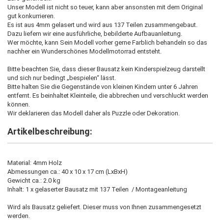
Unser Modell ist nicht so teuer, kann aber ansonsten mit dem Original
gut konkurrieren.
Es ist aus 4mm gelasert und wird aus 137 Teilen zusammengebaut.
Dazu liefern wir eine ausführliche, bebilderte Aufbauanleitung.
Wer möchte, kann Sein Modell vorher gerne Farblich behandeln so das
nachher ein Wunderschönes Modellmotorrad entsteht.
Bitte beachten Sie, dass dieser Bausatz kein Kinderspielzeug darstellt
und sich nur bedingt „bespielen“ lässt.
Bitte halten Sie die Gegenstände von kleinen Kindern unter 6 Jahren
entfernt. Es beinhaltet Kleinteile, die abbrechen und verschluckt werden
können.
Wir deklarieren das Modell daher als Puzzle oder Dekoration.
Artikelbeschreibung:
Material: 4mm Holz
Abmessungen ca.: 40 x 10 x 17 cm (LxBxH)
Gewicht ca.: 2.0 kg
Inhalt: 1 x gelaserter Bausatz mit 137 Teilen / Montageanleitung
Wird als Bausatz geliefert. Dieser muss von Ihnen zusammengesetzt
werden.