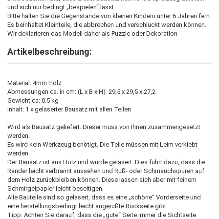
und sich nur bedingt „bespielen“ lässt.
Bitte halten Sie die Gegenstände von kleinen Kindern unter 6 Jahren fern.
Es beinhaltet Kleinteile, die abbrechen und verschluckt werden können.
Wir deklarieren das Modell daher als Puzzle oder Dekoration
Artikelbeschreibung:
Material: 4mm Holz
Abmessungen ca. in cm: (L x B x H) 29,5 x 29,5 x 27,2
Gewicht ca: 0.5 kg
Inhalt: 1 x gelaserter Bausatz mit allen Teilen
Wird als Bausatz geliefert. Dieser muss von Ihnen zusammengesetzt
werden.
Es wird kein Werkzeug benötigt. Die Teile müssen mit Leim verklebt
werden.
Der Bausatz ist aus Holz und wurde gelasert. Dies führt dazu, dass die
Ränder leicht verbrannt aussehen und Ruß- oder Schmauchspuren auf
dem Holz zurückbleiben können. Diese lassen sich aber mit feinem
Schmirgelpapier leicht beseitigen.
Alle Bauteile sind so gelasert, dass es eine „schöne“ Vorderseite und
eine herstellungsbedingt leicht angerußte Rückseite gibt.
Tipp: Achten Sie darauf, dass die „gute“ Seite immer die Sichtseite