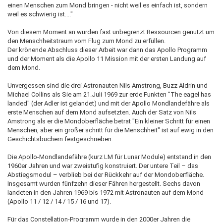
einen Menschen zum Mond bringen - nicht weil es einfach ist, sondern
weil es schwierig ist...."
Von diesem Moment an wurden fast unbegrenzt Ressourcen genutzt um
den Menschheitstraum vom Flug zum Mond zu erfüllen.
Der krönende Abschluss dieser Arbeit war dann das Apollo Programm
und der Moment als die Apollo 11 Mission mit der ersten Landung auf
dem Mond.
Unvergessen sind die drei Astronauten Nils Amstrong, Buzz Aldrin und
Michael Collins als Sie am 21.Juli 1969 zur erde Funkten "The eagel has
landed" (der Adler ist gelandet) und mit der Apollo Mondlandefähre als
erste Menschen auf dem Mond aufsetzten. Auch der Satz von Nils
Amstrong als er die Mondoberfläche betrat "Ein kleiner Schritt für einen
Menschen, aber ein großer schritt für die Menschheit" ist auf ewig in den
Geschichtsbüchern festgeschrieben.
Die Apollo-Mondlandefähre (kurz LM für Lunar Module) entstand in den
1960er Jahren und war zweistufig konstruiert. Der untere Teil – das
Abstiegsmodul – verblieb bei der Rückkehr auf der Mondoberfläche.
Insgesamt wurden fünfzehn dieser Fähren hergestellt. Sechs davon
landeten in den Jahren 1969 bis 1972 mit Astronauten auf dem Mond
(Apollo 11 / 12 / 14 / 15 / 16 und 17).
Für das Constellation-Programm wurde in den 2000er Jahren die