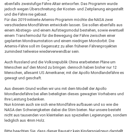
ebenfalls zweistufige Fähre Altair entworfen. Das Programm wurde
jedoch wegen Überschreitung der Kosten- und Zeitplanung eingestellt
und die Fähre nie gebaut.
Für das 2019 initiierte Artemis-Programm möchte die NASA zwei
verschiedene Mondfähren entwickeln lassen. Sie sollen ebenfalls aus
einem Abstiegs- und einem Aufstiegsmodul bestehen, sowie eventuell
einem Transfermodul für die Bewegung der Fähre zwischen einer
geplanten Mondraumstation und einem niedrigen Mondorbit. Die
Artemis-Fähre soll im Gegensatz zu allen früheren Fährenprojekten
zumindest teilweise wiederverwendbar sein.
Auch Russland und die Volksrepublik China erarbeiteten Pläne um
Menschen auf den Mond zu bringen. dennoch haben bisher nur 12
Menschen, allesamt US Amerikaner, mit der Apollo Mondlandefähre es
gewagt und geschaft.
Aus diesem Grund wollen wir uns mit dem Modell der Apollo
Mondlandefähre bei allen beteiligten dieses gewagten Vorhabens und
Ihre Leistung bedanken.
Nun können auch sie sich eine Mondfähre aufbauen und so wie die
NASA den Schwierigkeiten dabei die Stirn bieten. Nur unsere besteht
nicht aus tausenden von kleinteilen aus speziellen Legierungen, sondern
lediglich aus 4mm Holz.
Bitte beachten Sie, dass dieser Bausatz kein Kinderspielzeug darstellt